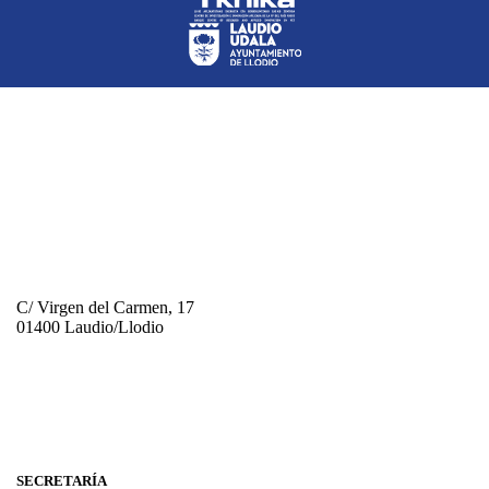
C/ Virgen del Carmen, 17
01400 Laudio/Llodio
+34 946 720 505
informacion@laudioalde.eus
SECRETARÍA