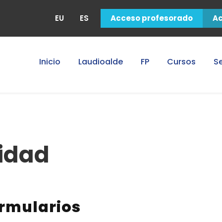
EU
ES
Acceso profesorado
A
Inicio
Laudioalde
FP
Cursos
Se
cidad
ormularios