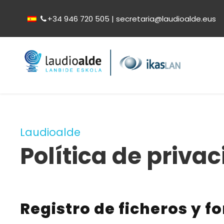
+34 946 720 505 | secretaria@laudioalde.eus
Laudioalde
Política de priva
Registro de ficheros y f