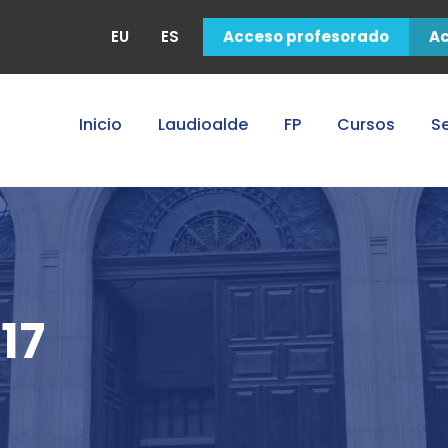
EU
ES
Acceso profesorado
A
Inicio
Laudioalde
FP
Cursos
Se
17