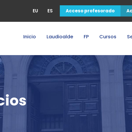
EU
ES
Acceso profesorado
A
Inicio
Laudioalde
FP
Cursos
Se
cios