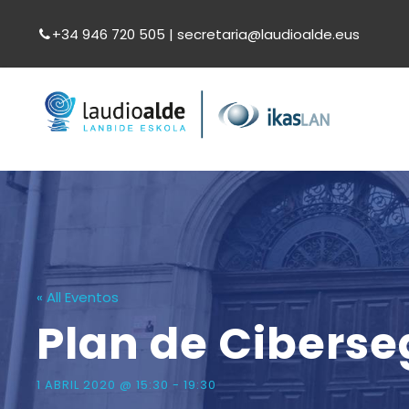
+34 946 720 505 | secretaria@laudioalde.eus
« All Eventos
Plan de Ciberse
1 ABRIL 2020 @ 15:30
-
19:30