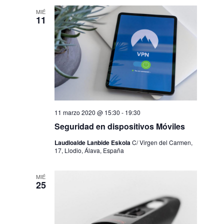
e
a
MIÉ
n
11
y
t
v
o
i
s
11 marzo 2020 @ 15:30
-
19:30
t
Seguridad en dispositivos Móviles
a
Laudioalde Lanbide Eskola
C/ Virgen del Carmen,
17, Llodio, Álava, España
s
MIÉ
25
d
e