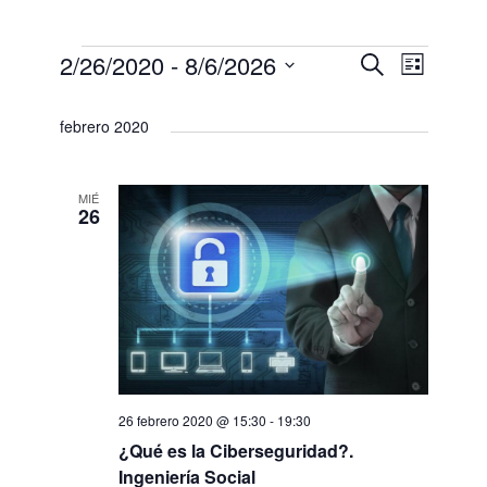
E
N
N
2/26/2020
 - 
8/6/2026
B
L
u
S
a
i
a
v
s
e
febrero 2020
s
v
c
v
l
e
t
a
e
e
a
MIÉ
r
e
n
c
26
g
c
g
t
a
i
a
o
c
o
n
i
c
a
s
ó
l
i
a
26 febrero 2020 @ 15:30
-
19:30
n
ó
f
¿Qué es la Ciberseguridad?.
d
Ingeniería Social
e