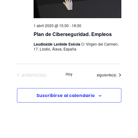
1 abril 2020 @ 15:30
-
19:30
Plan de Ciberseguridad. Empleos
Laudioalde Lanbide Eskola
C/ Virgen del Carmen,
17, Llodio, Álava, España
Eventos
anterior(es)
Hoy
Eventos
siguiente(s)
Suscribirse al calendario