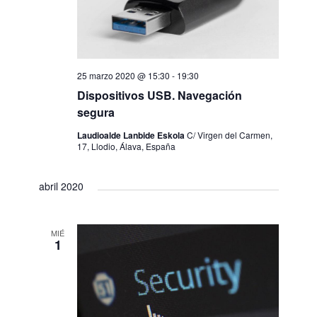
E
v
e
25 marzo 2020 @ 15:30
-
19:30
Dispositivos USB. Navegación
n
segura
t
Laudioalde Lanbide Eskola
C/ Virgen del Carmen,
17, Llodio, Álava, España
o
abril 2020
s
MIÉ
1