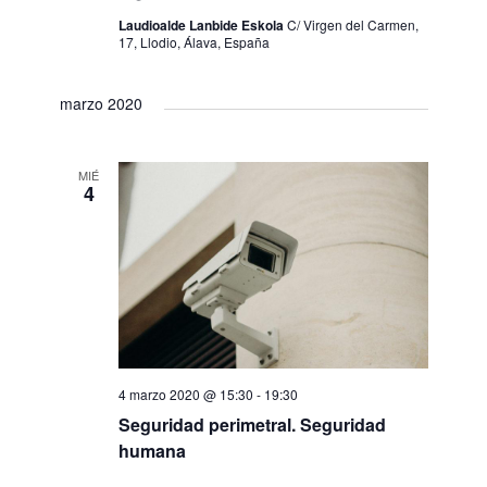
n
c
e
Laudioalde Lanbide Eskola
C/ Virgen del Carmen,
17, Llodio, Álava, España
h
d
v
a
marzo 2020
i
e
.
s
b
MIÉ
t
4
ú
a
s
s
q
d
u
e
E
4 marzo 2020 @ 15:30
-
19:30
e
Seguridad perimetral. Seguridad
v
d
humana