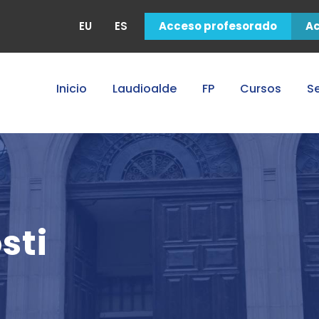
EU
ES
Acceso profesorado
A
Inicio
Laudioalde
FP
Cursos
Se
sti