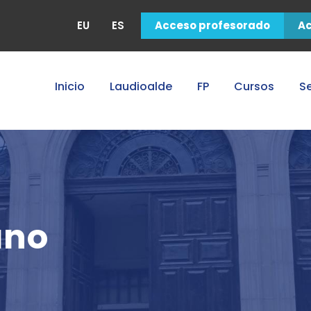
EU
ES
Acceso profesorado
A
Inicio
Laudioalde
FP
Cursos
Se
ano