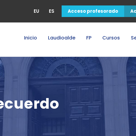
EU
ES
Acceso profesorado
A
Inicio
Laudioalde
FP
Cursos
Se
ecuerdo