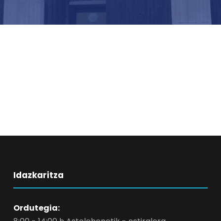
Idazkaritza
Ordutegia: