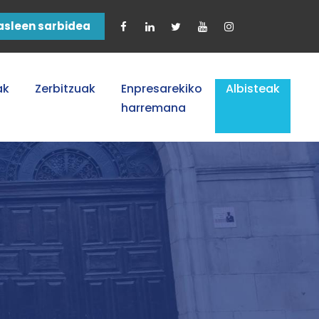
asleen sarbidea
ak
Zerbitzuak
Enpresarekiko
Albisteak
harremana