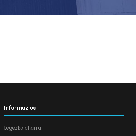
Informazioa
Legezko oharra