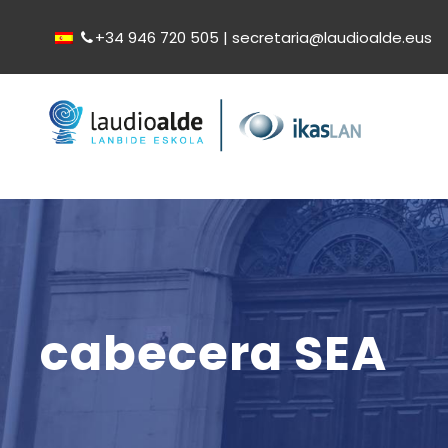
+34 946 720 505 | secretaria@laudioalde.eus
cabecera SEA