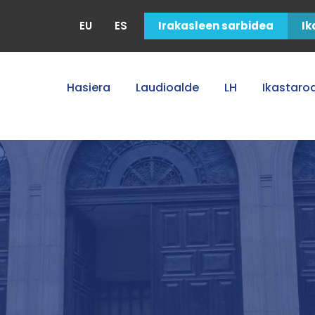
EU
ES
Irakasleen sarbidea
Ik
Hasiera
Laudioalde
LH
Ikastaro