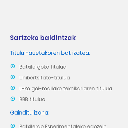
Sartzeko baldintzak
Titulu hauetakoren bat izatea:
Batxilergoko titulua
Unibertsitate-titulua
LHko goi-mailako teknikariaren titulua
BBB titulua
Gainditu izana:
Batxilergo Esperimentaleko edozein