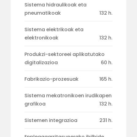
Sistema hidraulikoak eta
pneumatikoak
132 h.
Sistema elektrikoak eta
elektronikoak
132 h.
Produkzi-sektoreei aplikatutako
digitalizazioa
60 h.
Fabrikazio-prozesuak
165 h.
Sistema mekatronikoen irudikapen
grafikoa
132 h.
Sistemen integrazioa
231 h.
Enplegagarritasunerako ibilbide