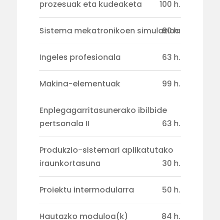
prozesuak eta kudeaketa
100 h.
Sistema mekatronikoen simulazioa
80 h.
Ingeles profesionala
63 h.
Makina-elementuak
99 h.
Enplegagarritasunerako ibilbide
pertsonala II
63 h.
Produkzio-sistemari aplikatutako
iraunkortasuna
30 h.
Proiektu intermodularra
50 h.
Hautazko moduloa(k)
84 h.