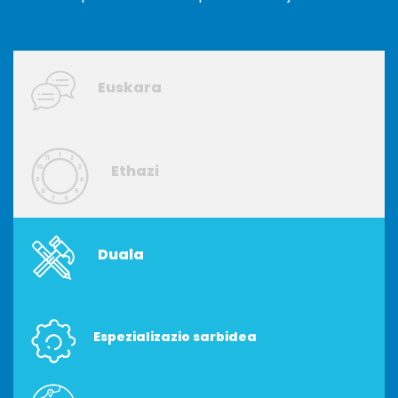
Euskara
Ethazi
Duala
Espezializazio sarbidea