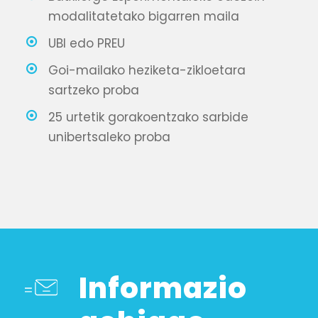
modalitatetako bigarren maila
UBI edo PREU
Goi-mailako heziketa-zikloetara
sartzeko proba
25 urtetik gorakoentzako sarbide
unibertsaleko proba
Informazio