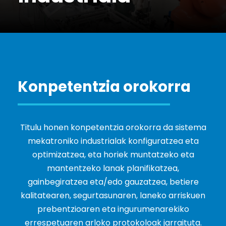
Konpetentzia orokorra
Titulu honen konpetentzia orokorra da sistema
mekatroniko industrialak konfiguratzea eta
optimizatzea, eta horiek muntatzeko eta
mantentzeko lanak planifikatzea,
gainbegiratzea eta/edo gauzatzea, betiere
kalitatearen, segurtasunaren, laneko arriskuen
prebentzioaren eta ingurumenarekiko
errespetuaren arloko protokoloak jarraituta.