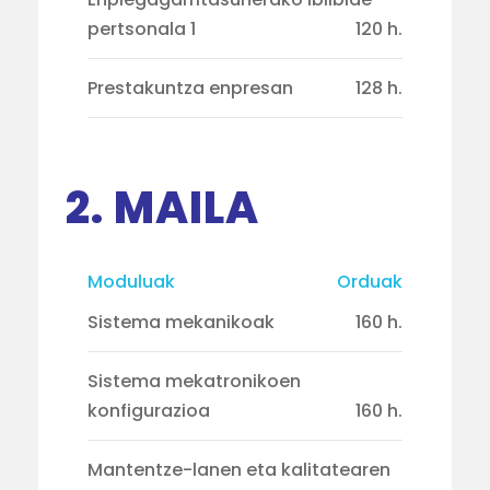
pertsonala 1
120 h.
Prestakuntza enpresan
128 h.
2. MAILA
Moduluak
Orduak
Sistema mekanikoak
160 h.
Sistema mekatronikoen
konfigurazioa
160 h.
Mantentze-lanen eta kalitatearen