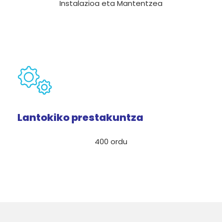
Instalazioa eta Mantentzea
Lantokiko prestakuntza
400 ordu