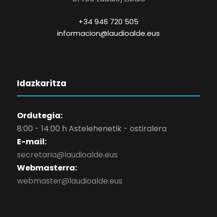
+34 946 720 505
informacion@laudioalde.eus
Idazkaritza
Ordutegia:
8:00 - 14:00 h Astelehenetik - ostiralera
E-mail:
secretaria@laudioalde.eus
Webmasterra:
webmaster@laudioalde.eus