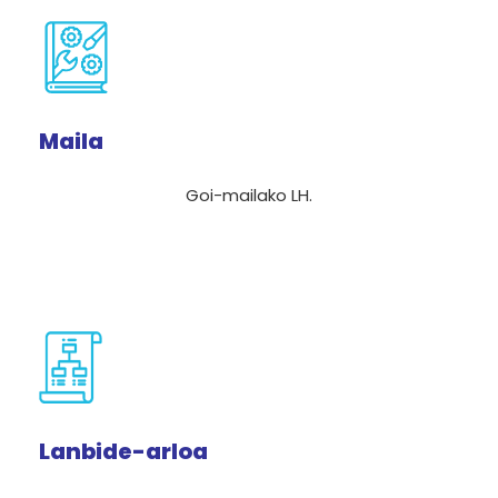
Maila
Goi-mailako LH.
Lanbide-arloa