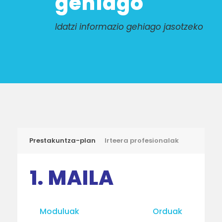
gehiago
Idatzi informazio gehiago jasotzeko
Prestakuntza-plan
Irteera profesionalak
1. MAILA
Moduluak
Orduak