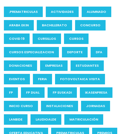
;PREMATRICULAS
ACTIVIDADES
ALUMNADO
ARABA EKIN
BACHILLERATO
CONCURSO
COVID 19
CURSILLOS
CURSOS
CURSOS ESPECIALIZACION
DEPORTE
DFA
DONACIONES
EMPRESAS
ESTUDIANTES
EVENTOS
FERIA
FOTOVOLTAICA VISITA
FP
FP DUAL
FP EUSKADI
IKASENPRESA
INICIO CURSO
INSTALACIONES
JORNADAS
LANBIDE
LAUDIOALDE
MATRICULACIÓN
OFERTA EDUCATIVA
PREMATRICULAS
PREMIOS