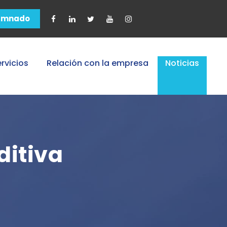
umnado
rvicios
Relación con la empresa
Noticias
ditiva