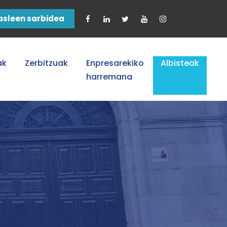
asleen sarbidea
ak
Zerbitzuak
Enpresarekiko
Albisteak
harremana