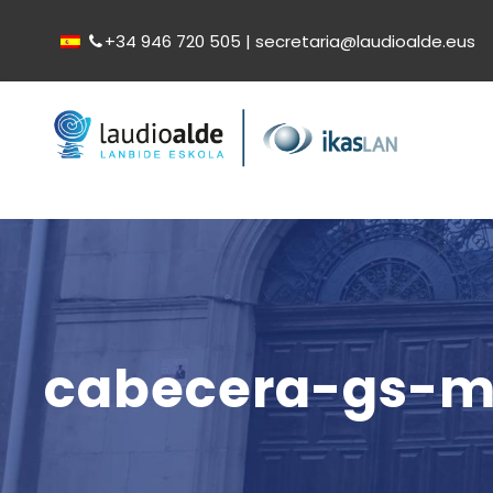
+34 946 720 505 | secretaria@laudioalde.eus
cabecera-gs-