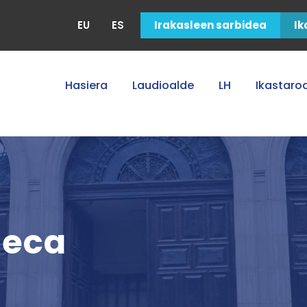
EU
ES
Irakasleen sarbidea
Ik
Hasiera
Laudioalde
LH
Ikastaro
meca