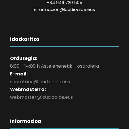
+34 946 720 505
informacion@laudioalde.eus
Idazkaritza
Ordutegia:
8:00 - 14:00 h Astelehenetik - ostiralera
E-mail:
secretaria@laudioalde.eus
Webmasterra:
webmaster@laudioalde.eus
Informazioa