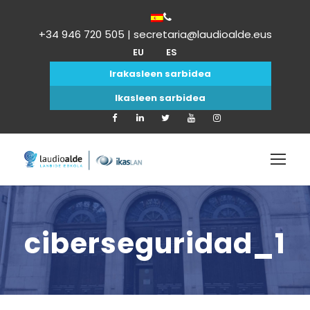
+34 946 720 505 | secretaria@laudioalde.eus
EU
ES
Irakasleen sarbidea
Ikasleen sarbidea
ciberseguridad_1