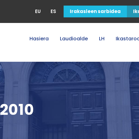
EU
ES
Irakasleen sarbidea
Ik
Hasiera
Laudioalde
LH
Ikastaro
 2010