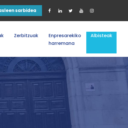
asleen sarbidea
ak
Zerbitzuak
Enpresarekiko
Albisteak
harremana