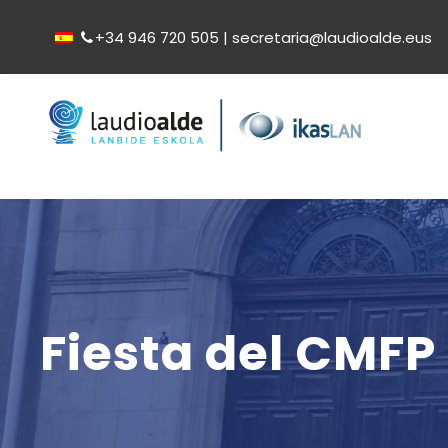
+34 946 720 505 | secretaria@laudioalde.eus
Fiesta del CMFP