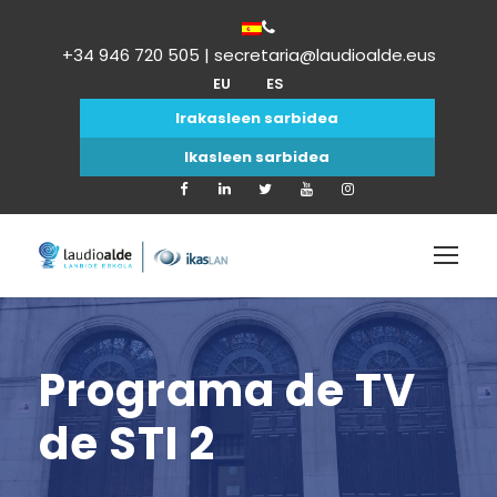
+34 946 720 505 | secretaria@laudioalde.eus
EU
ES
Irakasleen sarbidea
Ikasleen sarbidea
Programa de TV
de STI 2