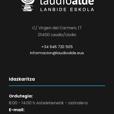
C/ Virgen del Carmen, 17
01400 Laudio/Llodio
+34 946 720 505
informacion@laudioalde.eus
Idazkaritza
Ordutegia:
8:00 - 14:00 h Astelehenetik - ostiralera
E-mail: