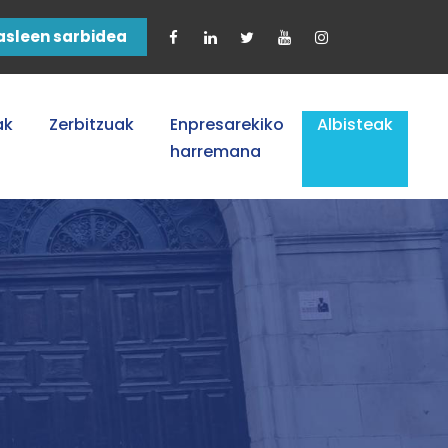
asleen sarbidea
ak
Zerbitzuak
Enpresarekiko
Albisteak
harremana