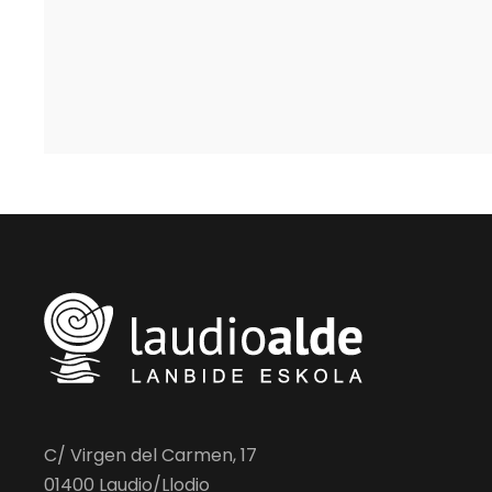
C/ Virgen del Carmen, 17
01400 Laudio/Llodio