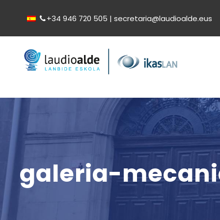
+34 946 720 505 | secretaria@laudioalde.eus
galeria-mecan