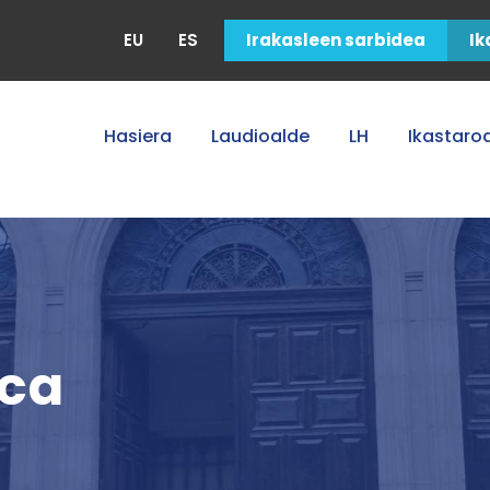
EU
ES
Irakasleen sarbidea
Ik
Hasiera
Laudioalde
LH
Ikastaro
ica