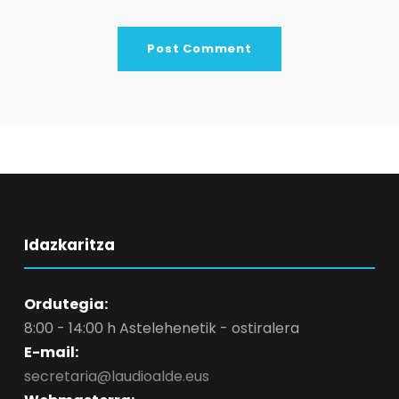
Idazkaritza
Ordutegia:
8:00 - 14:00 h Astelehenetik - ostiralera
E-mail:
secretaria@laudioalde.eus