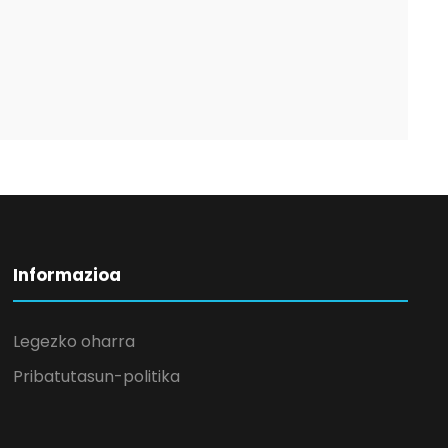
Informazioa
Legezko oharra
Pribatutasun-politika