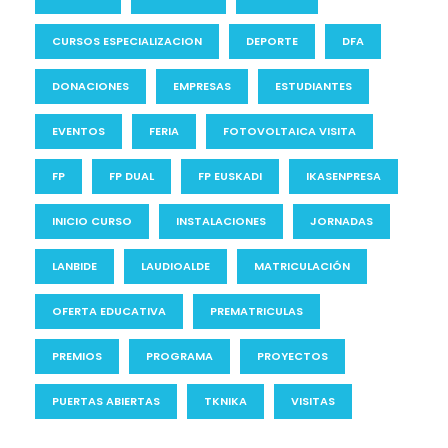
CURSOS ESPECIALIZACION
DEPORTE
DFA
DONACIONES
EMPRESAS
ESTUDIANTES
EVENTOS
FERIA
FOTOVOLTAICA VISITA
FP
FP DUAL
FP EUSKADI
IKASENPRESA
INICIO CURSO
INSTALACIONES
JORNADAS
LANBIDE
LAUDIOALDE
MATRICULACIÓN
OFERTA EDUCATIVA
PREMATRICULAS
PREMIOS
PROGRAMA
PROYECTOS
PUERTAS ABIERTAS
TKNIKA
VISITAS