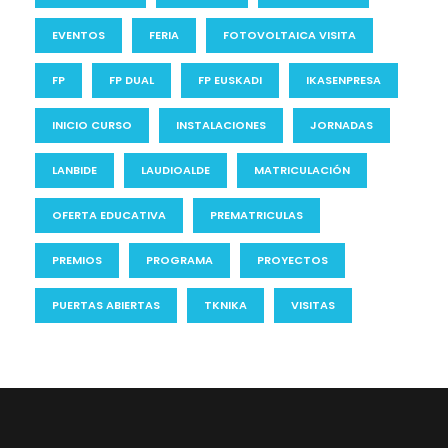
EVENTOS
FERIA
FOTOVOLTAICA VISITA
FP
FP DUAL
FP EUSKADI
IKASENPRESA
INICIO CURSO
INSTALACIONES
JORNADAS
LANBIDE
LAUDIOALDE
MATRICULACIÓN
OFERTA EDUCATIVA
PREMATRICULAS
PREMIOS
PROGRAMA
PROYECTOS
PUERTAS ABIERTAS
TKNIKA
VISITAS