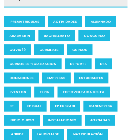
;PREMATRICULAS
ACTIVIDADES
ALUMNADO
ARABA EKIN
BACHILLERATO
CONCURSO
COVID 19
CURSILLOS
CURSOS
CURSOS ESPECIALIZACION
DEPORTE
DFA
DONACIONES
EMPRESAS
ESTUDIANTES
EVENTOS
FERIA
FOTOVOLTAICA VISITA
FP
FP DUAL
FP EUSKADI
IKASENPRESA
INICIO CURSO
INSTALACIONES
JORNADAS
LANBIDE
LAUDIOALDE
MATRICULACIÓN