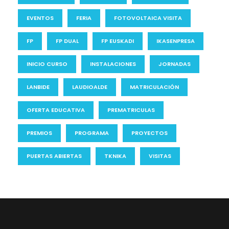
EVENTOS
FERIA
FOTOVOLTAICA VISITA
FP
FP DUAL
FP EUSKADI
IKASENPRESA
INICIO CURSO
INSTALACIONES
JORNADAS
LANBIDE
LAUDIOALDE
MATRICULACIÓN
OFERTA EDUCATIVA
PREMATRICULAS
PREMIOS
PROGRAMA
PROYECTOS
PUERTAS ABIERTAS
TKNIKA
VISITAS