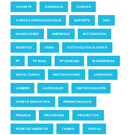
COVID 19
CURSILLOS
CURSOS
CURSOS ESPECIALIZACION
DEPORTE
DFA
DONACIONES
EMPRESAS
ESTUDIANTES
EVENTOS
FERIA
FOTOVOLTAICA VISITA
FP
FP DUAL
FP EUSKADI
IKASENPRESA
INICIO CURSO
INSTALACIONES
JORNADAS
LANBIDE
LAUDIOALDE
MATRICULACIÓN
OFERTA EDUCATIVA
PREMATRICULAS
PREMIOS
PROGRAMA
PROYECTOS
PUERTAS ABIERTAS
TKNIKA
VISITAS