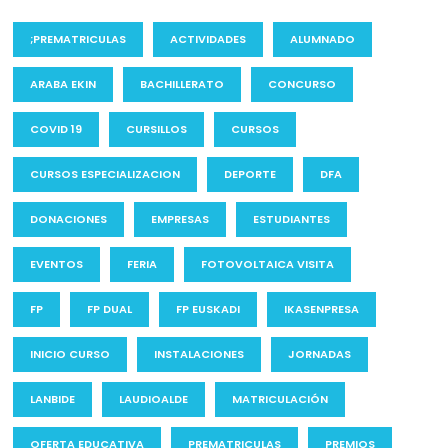
;PREMATRICULAS
ACTIVIDADES
ALUMNADO
ARABA EKIN
BACHILLERATO
CONCURSO
COVID 19
CURSILLOS
CURSOS
CURSOS ESPECIALIZACION
DEPORTE
DFA
DONACIONES
EMPRESAS
ESTUDIANTES
EVENTOS
FERIA
FOTOVOLTAICA VISITA
FP
FP DUAL
FP EUSKADI
IKASENPRESA
INICIO CURSO
INSTALACIONES
JORNADAS
LANBIDE
LAUDIOALDE
MATRICULACIÓN
OFERTA EDUCATIVA
PREMATRICULAS
PREMIOS