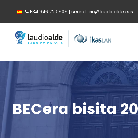
+34 946 720 505 | secretaria@laudioalde.eus
BECera bisita 2