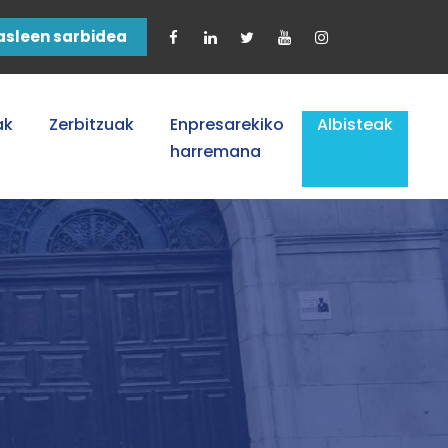
asleen sarbidea
ak
Zerbitzuak
Enpresarekiko
Albisteak
harremana