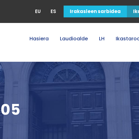
EU
ES
Irakasleen sarbidea
Ik
Hasiera
Laudioalde
LH
Ikastaro
005