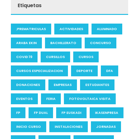
Etiquetas
;PREMATRICULAS
ACTIVIDADES
ALUMNADO
ARABA EKIN
BACHILLERATO
CONCURSO
COVID 19
CURSILLOS
CURSOS
CURSOS ESPECIALIZACION
DEPORTE
DFA
DONACIONES
EMPRESAS
ESTUDIANTES
EVENTOS
FERIA
FOTOVOLTAICA VISITA
FP
FP DUAL
FP EUSKADI
IKASENPRESA
INICIO CURSO
INSTALACIONES
JORNADAS