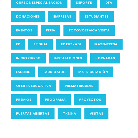
CURSOS ESPECIALIZACION
DEPORTE
DFA
DONACIONES
EMPRESAS
ESTUDIANTES
EVENTOS
FERIA
FOTOVOLTAICA VISITA
FP
FP DUAL
FP EUSKADI
IKASENPRESA
INICIO CURSO
INSTALACIONES
JORNADAS
LANBIDE
LAUDIOALDE
MATRICULACIÓN
OFERTA EDUCATIVA
PREMATRICULAS
PREMIOS
PROGRAMA
PROYECTOS
PUERTAS ABIERTAS
TKNIKA
VISITAS