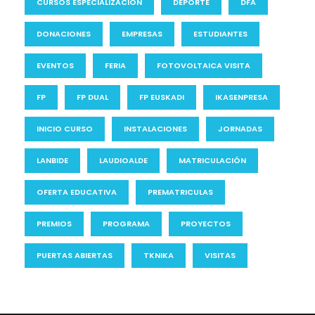
CURSOS ESPECIALIZACION
DEPORTE
DFA
DONACIONES
EMPRESAS
ESTUDIANTES
EVENTOS
FERIA
FOTOVOLTAICA VISITA
FP
FP DUAL
FP EUSKADI
IKASENPRESA
INICIO CURSO
INSTALACIONES
JORNADAS
LANBIDE
LAUDIOALDE
MATRICULACIÓN
OFERTA EDUCATIVA
PREMATRICULAS
PREMIOS
PROGRAMA
PROYECTOS
PUERTAS ABIERTAS
TKNIKA
VISITAS