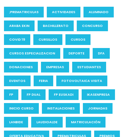
;PREMATRICULAS
ACTIVIDADES
ALUMNADO
ARABA EKIN
BACHILLERATO
CONCURSO
COVID 19
CURSILLOS
CURSOS
CURSOS ESPECIALIZACION
DEPORTE
DFA
DONACIONES
EMPRESAS
ESTUDIANTES
EVENTOS
FERIA
FOTOVOLTAICA VISITA
FP
FP DUAL
FP EUSKADI
IKASENPRESA
INICIO CURSO
INSTALACIONES
JORNADAS
LANBIDE
LAUDIOALDE
MATRICULACIÓN
OFERTA EDUCATIVA
PREMATRICULAS
PREMIOS