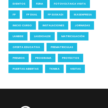
EVENTOS
FERIA
FOTOVOLTAICA VISITA
FP
FP DUAL
FP EUSKADI
IKASENPRESA
INICIO CURSO
INSTALACIONES
JORNADAS
LANBIDE
LAUDIOALDE
MATRICULACIÓN
OFERTA EDUCATIVA
PREMATRICULAS
PREMIOS
PROGRAMA
PROYECTOS
PUERTAS ABIERTAS
TKNIKA
VISITAS