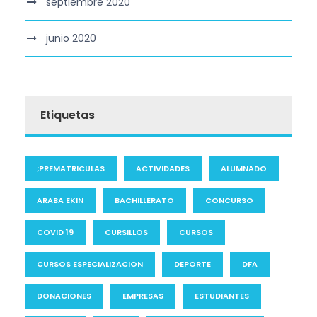
septiembre 2020
junio 2020
Etiquetas
;PREMATRICULAS
ACTIVIDADES
ALUMNADO
ARABA EKIN
BACHILLERATO
CONCURSO
COVID 19
CURSILLOS
CURSOS
CURSOS ESPECIALIZACION
DEPORTE
DFA
DONACIONES
EMPRESAS
ESTUDIANTES