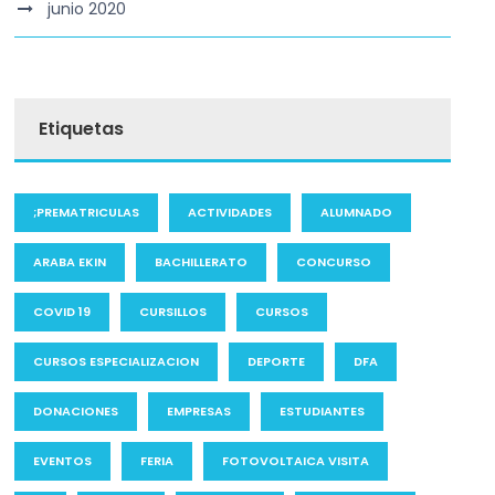
junio 2020
Etiquetas
;PREMATRICULAS
ACTIVIDADES
ALUMNADO
ARABA EKIN
BACHILLERATO
CONCURSO
COVID 19
CURSILLOS
CURSOS
CURSOS ESPECIALIZACION
DEPORTE
DFA
DONACIONES
EMPRESAS
ESTUDIANTES
EVENTOS
FERIA
FOTOVOLTAICA VISITA