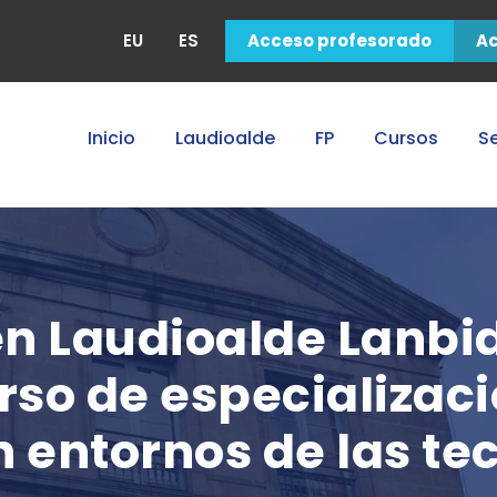
EU
ES
Acceso profesorado
A
Inicio
Laudioalde
FP
Cursos
Se
en Laudioalde Lanbid
rso de especializac
 entornos de las te