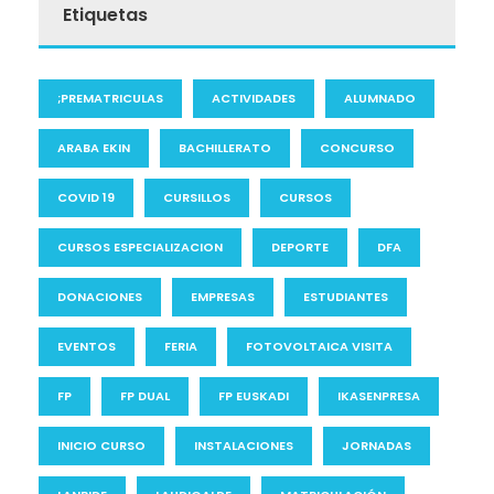
Etiquetas
;PREMATRICULAS
ACTIVIDADES
ALUMNADO
ARABA EKIN
BACHILLERATO
CONCURSO
COVID 19
CURSILLOS
CURSOS
CURSOS ESPECIALIZACION
DEPORTE
DFA
DONACIONES
EMPRESAS
ESTUDIANTES
EVENTOS
FERIA
FOTOVOLTAICA VISITA
FP
FP DUAL
FP EUSKADI
IKASENPRESA
INICIO CURSO
INSTALACIONES
JORNADAS