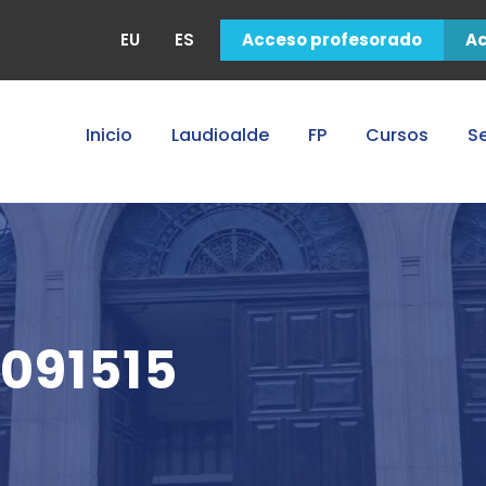
EU
ES
Acceso profesorado
A
Inicio
Laudioalde
FP
Cursos
Se
091515