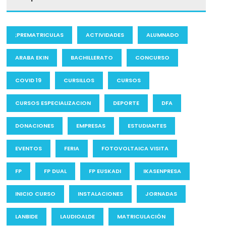
;PREMATRICULAS
ACTIVIDADES
ALUMNADO
ARABA EKIN
BACHILLERATO
CONCURSO
COVID 19
CURSILLOS
CURSOS
CURSOS ESPECIALIZACION
DEPORTE
DFA
DONACIONES
EMPRESAS
ESTUDIANTES
EVENTOS
FERIA
FOTOVOLTAICA VISITA
FP
FP DUAL
FP EUSKADI
IKASENPRESA
INICIO CURSO
INSTALACIONES
JORNADAS
LANBIDE
LAUDIOALDE
MATRICULACIÓN