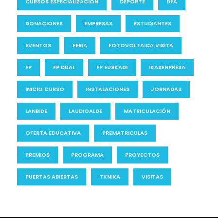
CURSOS ESPECIALIZACION
DEPORTE
DFA
DONACIONES
EMPRESAS
ESTUDIANTES
EVENTOS
FERIA
FOTOVOLTAICA VISITA
FP
FP DUAL
FP EUSKADI
IKASENPRESA
INICIO CURSO
INSTALACIONES
JORNADAS
LANBIDE
LAUDIOALDE
MATRICULACIÓN
OFERTA EDUCATIVA
PREMATRICULAS
PREMIOS
PROGRAMA
PROYECTOS
PUERTAS ABIERTAS
TKNIKA
VISITAS