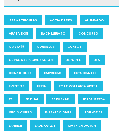
;PREMATRICULAS
ACTIVIDADES
ALUMNADO
ARABA EKIN
BACHILLERATO
CONCURSO
COVID 19
CURSILLOS
CURSOS
CURSOS ESPECIALIZACION
DEPORTE
DFA
DONACIONES
EMPRESAS
ESTUDIANTES
EVENTOS
FERIA
FOTOVOLTAICA VISITA
FP
FP DUAL
FP EUSKADI
IKASENPRESA
INICIO CURSO
INSTALACIONES
JORNADAS
LANBIDE
LAUDIOALDE
MATRICULACIÓN