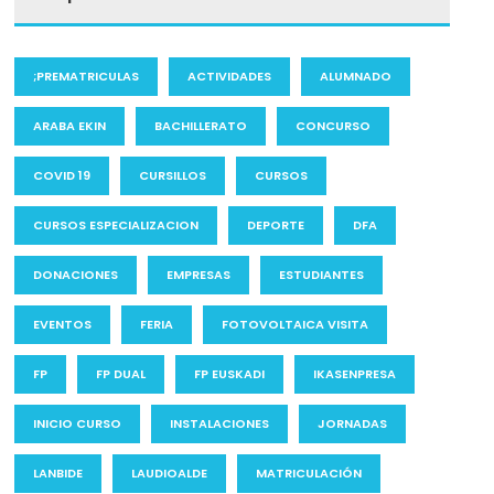
;PREMATRICULAS
ACTIVIDADES
ALUMNADO
ARABA EKIN
BACHILLERATO
CONCURSO
COVID 19
CURSILLOS
CURSOS
CURSOS ESPECIALIZACION
DEPORTE
DFA
DONACIONES
EMPRESAS
ESTUDIANTES
EVENTOS
FERIA
FOTOVOLTAICA VISITA
FP
FP DUAL
FP EUSKADI
IKASENPRESA
INICIO CURSO
INSTALACIONES
JORNADAS
LANBIDE
LAUDIOALDE
MATRICULACIÓN