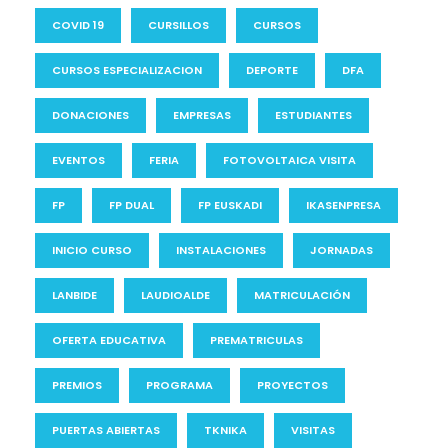
COVID 19
CURSILLOS
CURSOS
CURSOS ESPECIALIZACION
DEPORTE
DFA
DONACIONES
EMPRESAS
ESTUDIANTES
EVENTOS
FERIA
FOTOVOLTAICA VISITA
FP
FP DUAL
FP EUSKADI
IKASENPRESA
INICIO CURSO
INSTALACIONES
JORNADAS
LANBIDE
LAUDIOALDE
MATRICULACIÓN
OFERTA EDUCATIVA
PREMATRICULAS
PREMIOS
PROGRAMA
PROYECTOS
PUERTAS ABIERTAS
TKNIKA
VISITAS