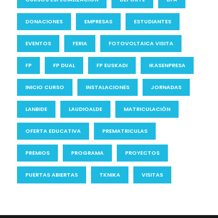
DONACIONES
EMPRESAS
ESTUDIANTES
EVENTOS
FERIA
FOTOVOLTAICA VISITA
FP
FP DUAL
FP EUSKADI
IKASENPRESA
INICIO CURSO
INSTALACIONES
JORNADAS
LANBIDE
LAUDIOALDE
MATRICULACIÓN
OFERTA EDUCATIVA
PREMATRICULAS
PREMIOS
PROGRAMA
PROYECTOS
PUERTAS ABIERTAS
TKNIKA
VISITAS