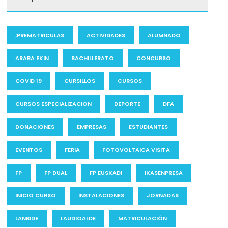
;PREMATRICULAS
ACTIVIDADES
ALUMNADO
ARABA EKIN
BACHILLERATO
CONCURSO
COVID 19
CURSILLOS
CURSOS
CURSOS ESPECIALIZACION
DEPORTE
DFA
DONACIONES
EMPRESAS
ESTUDIANTES
EVENTOS
FERIA
FOTOVOLTAICA VISITA
FP
FP DUAL
FP EUSKADI
IKASENPRESA
INICIO CURSO
INSTALACIONES
JORNADAS
LANBIDE
LAUDIOALDE
MATRICULACIÓN