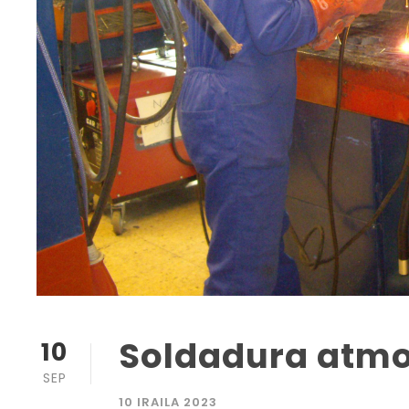
Soldadura atmo
10
SEP
10 IRAILA 2023