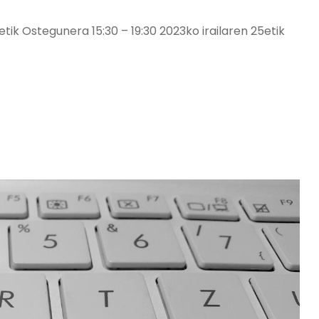
ik Ostegunera 15:30 – 19:30 2023ko irailaren 25etik