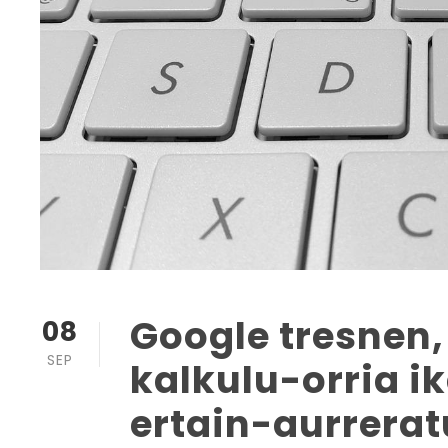
Google tresnen,
08
SEP
kalkulu-orria i
ertain-aurrera