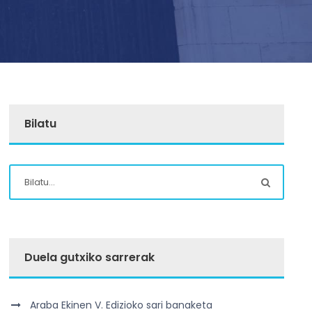
Bilatu
Duela gutxiko sarrerak
Araba Ekinen V. Edizioko sari banaketa