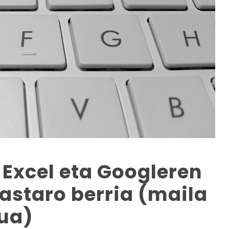
 Excel eta Googleren
kastaro berria (maila
tua)