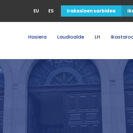
EU
ES
Irakasleen sarbidea
Ik
Hasiera
Laudioalde
LH
Ikastaro