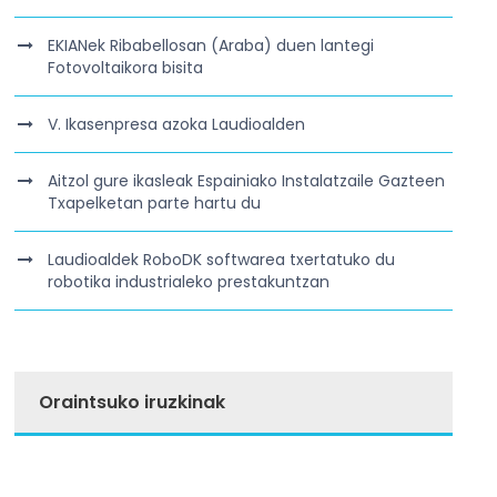
EKIANek Ribabellosan (Araba) duen lantegi
Fotovoltaikora bisita
V. Ikasenpresa azoka Laudioalden
Aitzol gure ikasleak Espainiako Instalatzaile Gazteen
Txapelketan parte hartu du
Laudioaldek RoboDK softwarea txertatuko du
robotika industrialeko prestakuntzan
Oraintsuko iruzkinak