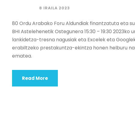
8 IRAILA 2023
80 Ordu Arabako Foru Aldundiak finantzatuta eta s
BHI Astelehenetik Ostegunera 15:30 – 19:30 2023ko 
lankidetza-tresna nagusiak eta Excelek eta Googlek
erabiltzeko prestakuntza-ekintza honen helburu na
ematea.
Read More