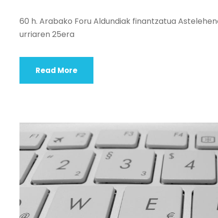
60 h. Arabako Foru Aldundiak finantzatua Astelehenet
urriaren 25era
Read More