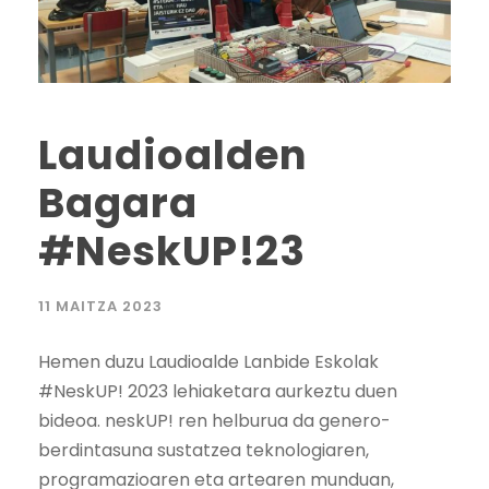
Laudioalden
Bagara
#NeskUP!23
11 MAITZA 2023
Hemen duzu Laudioalde Lanbide Eskolak
#NeskUP! 2023 lehiaketara aurkeztu duen
bideoa. neskUP! ren helburua da genero-
berdintasuna sustatzea teknologiaren,
programazioaren eta artearen munduan,