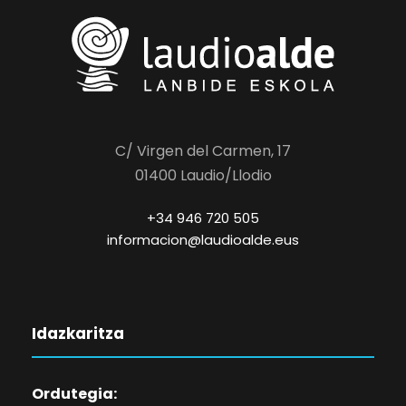
C/ Virgen del Carmen, 17
01400 Laudio/Llodio
+34 946 720 505
informacion@laudioalde.eus
Idazkaritza
Ordutegia: