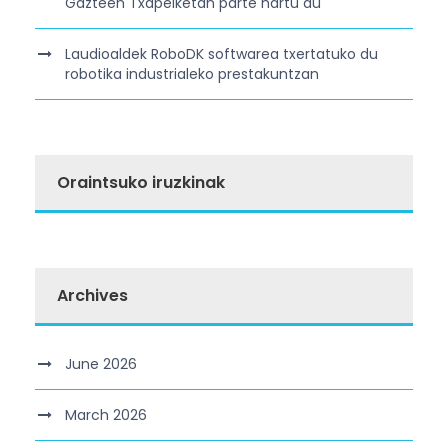
Gazteen Txapelketan parte hartu du
Laudioaldek RoboDK softwarea txertatuko du
robotika industrialeko prestakuntzan
Oraintsuko iruzkinak
Archives
June 2026
March 2026