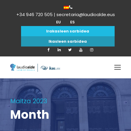
+34 946 720 505 | secretaria@laudioalde.eus
EU
ES
Irakasleen sarbidea
Ikasleen sarbidea
Maitza 2023
Month