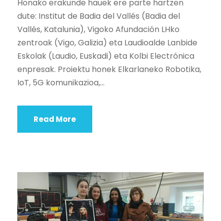
Honako erakunde hauek ere parte hartzen
dute: Institut de Badia del Vallés (Badia del
Vallés, Katalunia), Vigoko Afundación LHko
zentroak (Vigo, Galizia) eta Laudioalde Lanbide
Eskolak (Laudio, Euskadi) eta Kolbi Electrónica
enpresak. Proiektu honek Elkarlaneko Robotika,
IoT, 5G komunikazioa,...
Read More