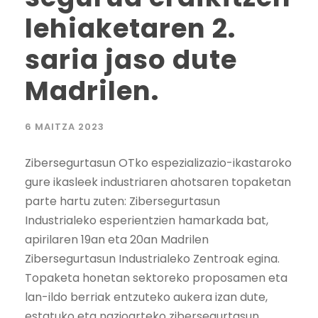
lehiaketaren 2.
saria jaso dute
Madrilen.
6 MAITZA 2023
Zibersegurtasun OTko espezializazio-ikastaroko
gure ikasleek industriaren ahotsaren topaketan
parte hartu zuten: Zibersegurtasun
Industrialeko esperientzien hamarkada bat,
apirilaren 19an eta 20an Madrilen
Zibersegurtasun Industrialeko Zentroak egina.
Topaketa honetan sektoreko proposamen eta
lan-ildo berriak entzuteko aukera izan dute,
estatuko eta nazioarteko zibersegurtasun