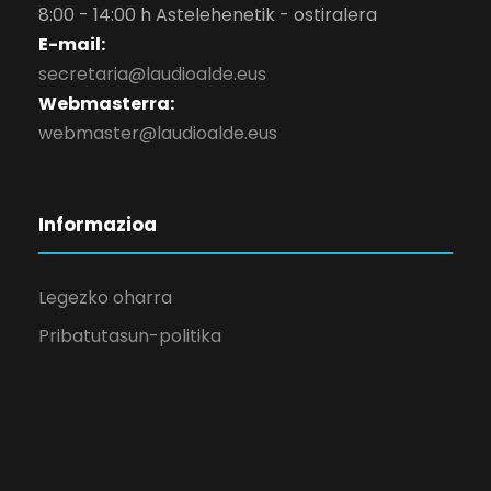
8:00 - 14:00 h Astelehenetik - ostiralera
E-mail:
secretaria@laudioalde.eus
Webmasterra:
webmaster@laudioalde.eus
Informazioa
Legezko oharra
Pribatutasun-politika