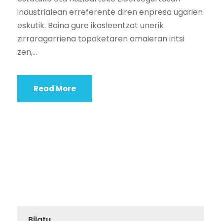
industrialean erreferente diren enpresa ugarien
eskutik. Baina gure ikasleentzat unerik
zirraragarriena topaketaren amaieran iritsi
zen,...
Read More
Bilatu