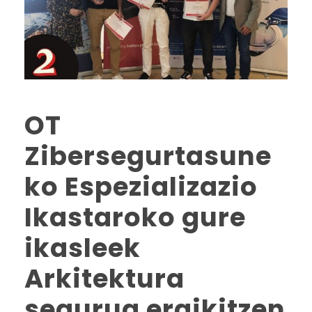
OT
Zibersegurtasune
ko Espezializazio
Ikastaroko gure
ikasleek
Arkitektura
segurua eraikitzen