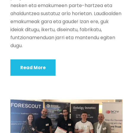
nesken eta emakumeen parte-hartzea eta
ahalduntzea sustatuz arlo horietan. Laudioalden
emakumeak gara eta gaude! Izan ere, guk
ideiak ditugu, ikertu, diseinatu, fabrikatu,
funtzionamenduan jarri eta mantendu egiten
dugu.
Read More