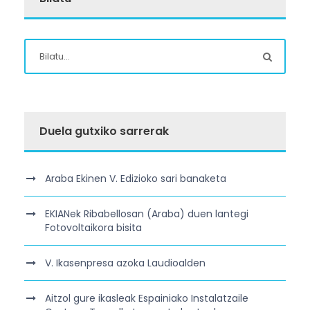
Duela gutxiko sarrerak
Araba Ekinen V. Edizioko sari banaketa
EKIANek Ribabellosan (Araba) duen lantegi
Fotovoltaikora bisita
V. Ikasenpresa azoka Laudioalden
Aitzol gure ikasleak Espainiako Instalatzaile