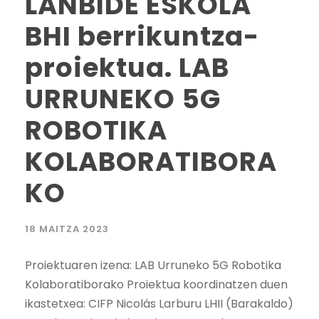
LANBIDE ESKOLA
BHI berrikuntza-
proiektua. LAB
URRUNEKO 5G
ROBOTIKA
KOLABORATIBORA
KO
18 MAITZA 2023
Proiektuaren izena: LAB Urruneko 5G Robotika
Kolaboratiborako Proiektua koordinatzen duen
ikastetxea: CIFP Nicolás Larburu LHII (Barakaldo)