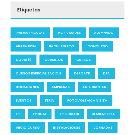
Etiquetas
;PREMATRICULAS
ACTIVIDADES
ALUMNADO
ARABA EKIN
BACHILLERATO
CONCURSO
COVID 19
CURSILLOS
CURSOS
CURSOS ESPECIALIZACION
DEPORTE
DFA
DONACIONES
EMPRESAS
ESTUDIANTES
EVENTOS
FERIA
FOTOVOLTAICA VISITA
FP
FP DUAL
FP EUSKADI
IKASENPRESA
INICIO CURSO
INSTALACIONES
JORNADAS