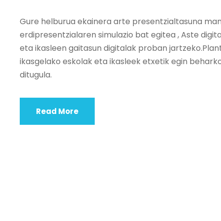
Gure helburua ekainera arte presentzialtasuna ma
erdipresentzialaren simulazio bat egitea , Aste digi
eta ikasleen gaitasun digitalak proban jartzeko.P
ikasgelako eskolak eta ikasleek etxetik egin behark
ditugula.
Read More