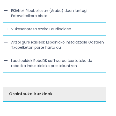
EKIANek Ribabellosan (Araba) duen lantegi
Fotovoltaikora bisita
V. Ikasenpresa azoka Laudioalden
Aitzol gure ikasleak Espainiako Instalatzaile Gazteen
Txapelketan parte hartu du
Laudioaldek RoboDK softwarea txertatuko du
robotika industrialeko prestakuntzan
Oraintsuko iruzkinak