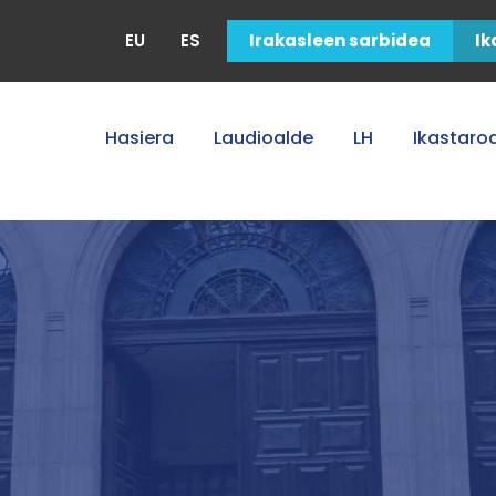
EU
ES
Irakasleen sarbidea
Ik
Hasiera
Laudioalde
LH
Ikastaro