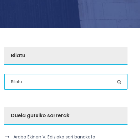
Bilatu
Duela gutxiko sarrerak
Araba Ekinen V. Edizioko sari banaketa