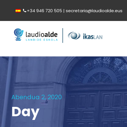
+34 946 720 505 | secretaria@laudioalde.eus
Abendua 2, 2020
Day