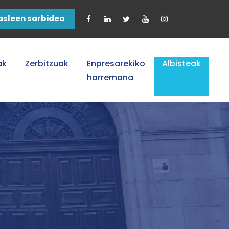
asleen sarbidea
ak
Zerbitzuak
Enpresarekiko
Albisteak
harremana