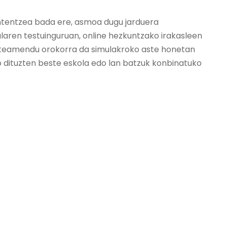
ntentzea bada ere, asmoa dugu jarduera
talaren testuinguruan, online hezkuntzako irakasleen
lanteamendu orokorra da simulakroko aste honetan
o dituzten beste eskola edo lan batzuk konbinatuko