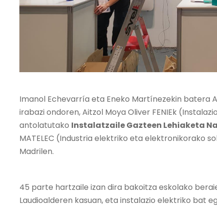
Imanol Echevarría eta Eneko Martínezekin batera Ar
irabazi ondoren, Aitzol Moya Oliver FENIEk (Instalaz
antolatutako
Instalatzaile Gazteen Lehiaketa Naz
MATELEC (Industria elektriko eta elektronikorako s
Madrilen.
45 parte hartzaile izan dira bakoitza eskolako bera
Laudioalderen kasuan, eta instalazio elektriko bat e