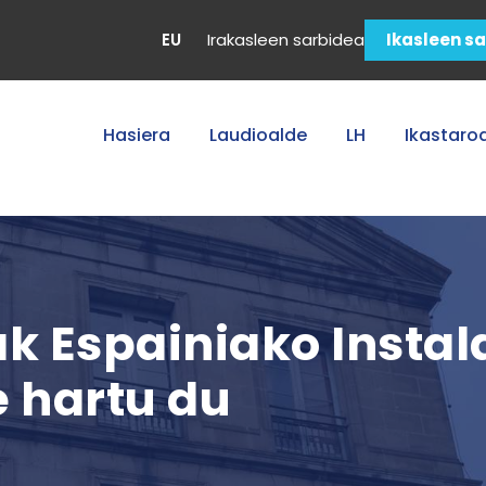
EU
Irakasleen sarbidea
Ikasleen s
Hasiera
Laudioalde
LH
Ikastaro
ak Espainiako Instal
 hartu du