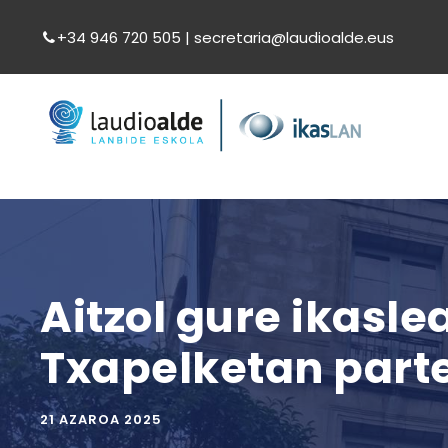
+34 946 720 505 | secretaria@laudioalde.eus
Aitzol gure ikasle
Txapelketan parte
21 AZAROA 2025