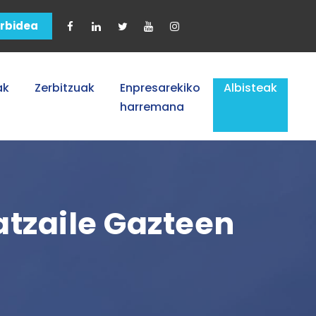
arbidea
ak
Zerbitzuak
Enpresarekiko
Albisteak
harremana
atzaile Gazteen