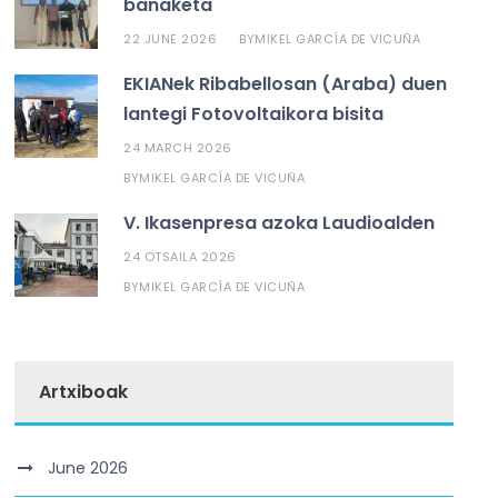
banaketa
22 JUNE 2026
MIKEL GARCÍA DE VICUÑA
BY
EKIANek Ribabellosan (Araba) duen
lantegi Fotovoltaikora bisita
24 MARCH 2026
MIKEL GARCÍA DE VICUÑA
BY
V. Ikasenpresa azoka Laudioalden
24 OTSAILA 2026
MIKEL GARCÍA DE VICUÑA
BY
Artxiboak
June 2026