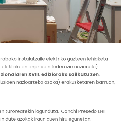
abako instalatzaile elektriko gazteen lehiaketa
io elektrikoen enpresen federazio nazionala)
ionalaren XVIII. ediziorako sailkatu zen
,
oluzioen nazioarteko azoka) erakusketaren barruan,
ien turorearekin lagunduta, Conchi Presedo LHII
gin dute azokak iraun duen hiru egunetan.