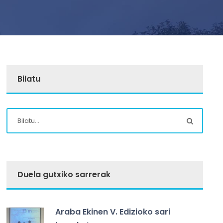
Bilatu
Duela gutxiko sarrerak
Araba Ekinen V. Edizioko sari