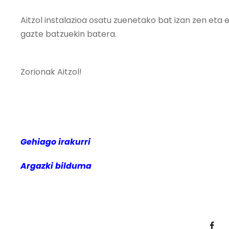
Aitzol instalazioa osatu zuenetako bat izan zen eta es
gazte batzuekin batera.
Zorionak Aitzol!
Gehiago irakurri
Argazki bilduma