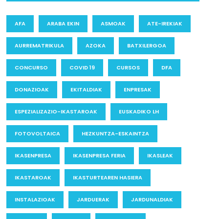
AFA
ARABA EKIN
ASMOAK
ATE-IREKIAK
AURREMATRIKULA
AZOKA
BATXILERGOA
CONCURSO
COVID 19
CURSOS
DFA
DONAZIOAK
EKITALDIAK
ENPRESAK
ESPEZIALIZAZIO-IKASTAROAK
EUSKADIKO LH
FOTOVOLTAICA
HEZKUNTZA-ESKAINTZA
IKASENPRESA
IKASENPRESA FERIA
IKASLEAK
IKASTAROAK
IKASTURTEAREN HASIERA
INSTALAZIOAK
JARDUERAK
JARDUNALDIAK