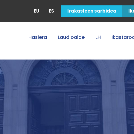
EU
ES
Irakasleen sarbidea
Ik
Hasiera
Laudioalde
LH
Ikastaro