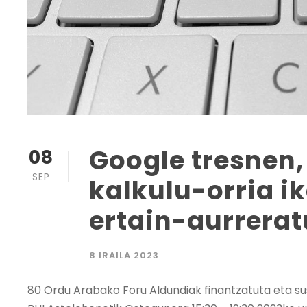
Google tresnen,
08
SEP
kalkulu-orria i
ertain-aurrera
8 IRAILA 2023
80 Ordu Arabako Foru Aldundiak finantzatuta eta s