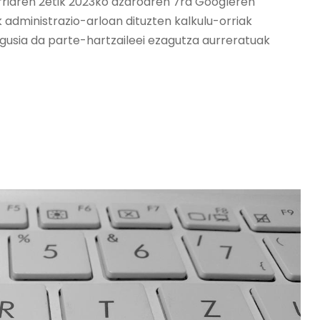
urriaren 2etik 2023ko azaroaren 7ra Googleren
 administrazio-arloan dituzten kalkulu-orriak
gusia da parte-hartzaileei ezagutza aurreratuak