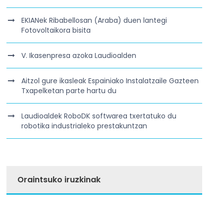
EKIANek Ribabellosan (Araba) duen lantegi
Fotovoltaikora bisita
V. Ikasenpresa azoka Laudioalden
Aitzol gure ikasleak Espainiako Instalatzaile Gazteen
Txapelketan parte hartu du
Laudioaldek RoboDK softwarea txertatuko du
robotika industrialeko prestakuntzan
Oraintsuko iruzkinak