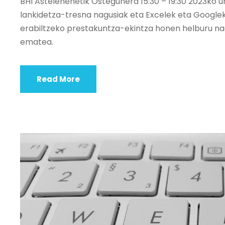
BHI Astelehenetik Ostegunera 15:30 – 19:30 2023ko 
lankidetza-tresna nagusiak eta Excelek eta Googlek
erabiltzeko prestakuntza-ekintza honen helburu na
ematea.
Read More