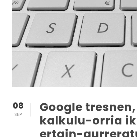
Google tresnen,
08
SEP
kalkulu-orria i
ertain-aurrera