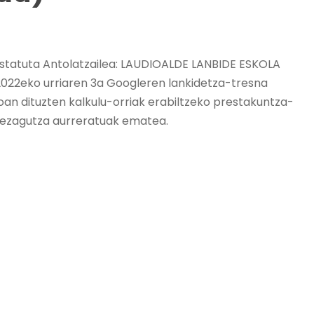
ustatuta Antolatzailea: LAUDIOALDE LANBIDE ESKOLA
 2022eko urriaren 3a Googleren lankidetza-tresna
oan dituzten kalkulu-orriak erabiltzeko prestakuntza-
i ezagutza aurreratuak ematea.