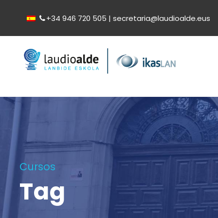
+34 946 720 505 | secretaria@laudioalde.eus
Cursos
Tag