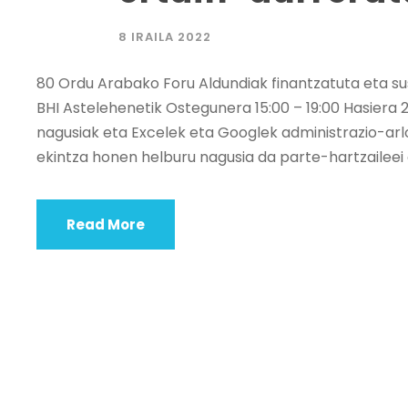
8 IRAILA 2022
80 Ordu Arabako Foru Aldundiak finantzatuta eta s
BHI Astelehenetik Ostegunera 15:00 – 19:00 Hasiera
nagusiak eta Excelek eta Googlek administrazio-arl
ekintza honen helburu nagusia da parte-hartzailee
Read More