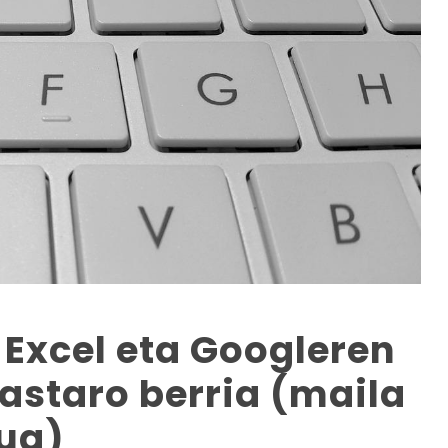
 Excel eta Googleren
kastaro berria (maila
tua)