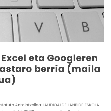
 Excel eta Googleren
kastaro berria (maila
tua)
ustatuta Antolatzailea: LAUDIOALDE LANBIDE ESKOLA