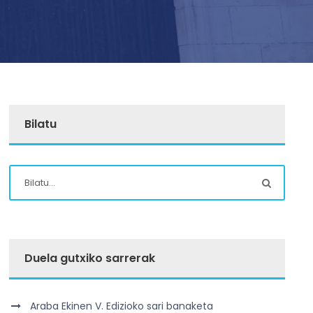
Bilatu
Duela gutxiko sarrerak
Araba Ekinen V. Edizioko sari banaketa