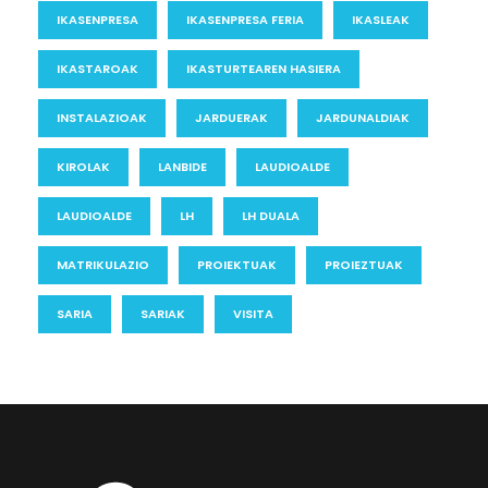
IKASENPRESA
IKASENPRESA FERIA
IKASLEAK
IKASTAROAK
IKASTURTEAREN HASIERA
INSTALAZIOAK
JARDUERAK
JARDUNALDIAK
KIROLAK
LANBIDE
LAUDIOALDE
LAUDIOALDE
LH
LH DUALA
MATRIKULAZIO
PROIEKTUAK
PROIEZTUAK
SARIA
SARIAK
VISITA