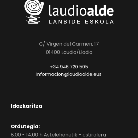
C/ Virgen del Carmen, 17
01400 Laudio/Llodio
+34 946 720 505
informacion@laudioalde.eus
Idazkaritza
Ordutegia:
8:00 - 14:00 h Astelehenetik - ostiralera