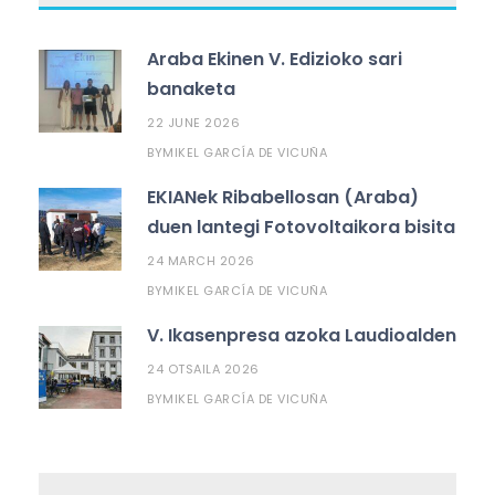
Araba Ekinen V. Edizioko sari
banaketa
22 JUNE 2026
MIKEL GARCÍA DE VICUÑA
BY
EKIANek Ribabellosan (Araba)
duen lantegi Fotovoltaikora bisita
24 MARCH 2026
MIKEL GARCÍA DE VICUÑA
BY
V. Ikasenpresa azoka Laudioalden
24 OTSAILA 2026
MIKEL GARCÍA DE VICUÑA
BY