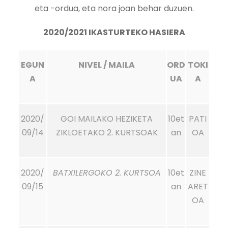
eta -ordua, eta nora joan behar duzuen.
2020/2021 IKASTURTEKO HASIERA
EGUN
NIVEL / MAILA
ORD
TOKI
A
UA
A
2020/
GOI MAILAKO HEZIKETA
10et
PATI
09/14
ZIKLOETAKO 2. KURTSOAK
an
OA
2020/
BATXILERGOKO 2. KURTSOA
10et
ZINE
09/15
an
ARET
OA