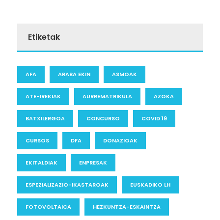
Etiketak
AFA
ARABA EKIN
ASMOAK
ATE-IREKIAK
AURREMATRIKULA
AZOKA
BATXILERGOA
CONCURSO
COVID 19
CURSOS
DFA
DONAZIOAK
EKITALDIAK
ENPRESAK
ESPEZIALIZAZIO-IKASTAROAK
EUSKADIKO LH
FOTOVOLTAICA
HEZKUNTZA-ESKAINTZA