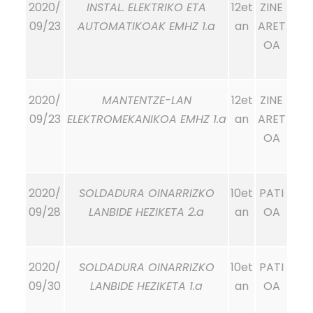
2020/
INSTAL. ELEKTRIKO ETA
12et
ZINE
09/23
AUTOMATIKOAK EMHZ 1.a
an
ARET
OA
2020/
MANTENTZE-LAN
12et
ZINE
09/23
ELEKTROMEKANIKOA EMHZ 1.a
an
ARET
OA
2020/
SOLDADURA OINARRIZKO
10et
PATI
09/28
LANBIDE HEZIKETA 2.a
an
OA
2020/
SOLDADURA OINARRIZKO
10et
PATI
09/30
LANBIDE HEZIKETA 1.a
an
OA