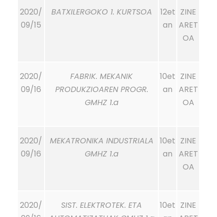
2020/
BATXILERGOKO 1. KURTSOA
12et
ZINE
09/15
an
ARET
OA
2020/
FABRIK. MEKANIK
10et
ZINE
09/16
PRODUKZIOAREN PROGR.
an
ARET
GMHZ 1.a
OA
2020/
MEKATRONIKA INDUSTRIALA
10et
ZINE
09/16
GMHZ 1.a
an
ARET
OA
2020/
SIST. ELEKTROTEK. ETA
10et
ZINE