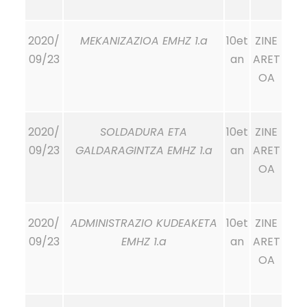
2020/
MEKANIZAZIOA EMHZ 1.a
10et
ZINE
09/23
an
ARET
OA
2020/
SOLDADURA ETA
10et
ZINE
09/23
GALDARAGINTZA EMHZ 1.a
an
ARET
OA
2020/
ADMINISTRAZIO KUDEAKETA
10et
ZINE
09/23
EMHZ 1.a
an
ARET
OA