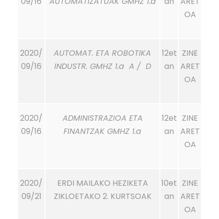
09/16
AUTOMATIZATUAK GMHZ 1.a
an
ARET
OA
2020/
AUTOMAT. ETA ROBOTIKA
12et
ZINE
09/16
INDUSTR. GMHZ 1.a A / D
an
ARET
OA
2020/
ADMINISTRAZIOA ETA
12et
ZINE
09/16
FINANTZAK GMHZ 1.a
an
ARET
OA
2020/
ERDI MAILAKO HEZIKETA
10et
ZINE
09/21
ZIKLOETAKO 2. KURTSOAK
an
ARET
OA