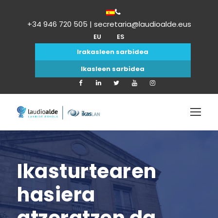
+34 946 720 505 | secretaria@laudioalde.eus
EU
ES
Irakasleen sarbidea
Ikasleen sarbidea
Ikasturtearen
hasiera